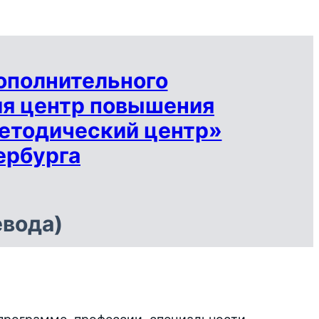
ополнительного
ия центр повышения
етодический центр»
ербурга
евода)