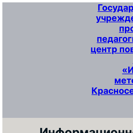
Госуда
Перейти
к
учрежде
содержимому
пр
педагог
центр по
«
мет
Красносе
Информационно