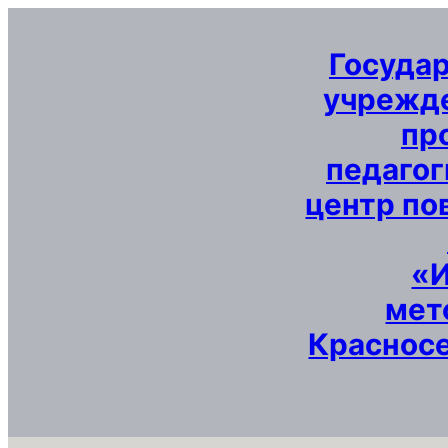
Перейти
к
Госуда
содержимому
учрежде
пр
педагог
центр по
«
мет
Красносе