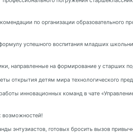
профессионального погружения старшекласснико
комендации по организации образовательного пр
ормулу успешного воспитания младших школьник
ки, направленные на формирование у старших п
еты открытия детям мира технологического пре
работы инновационных команд в чате «Управлени
х возможностей!
анды энтузиастов, готовых бросить вызов привы