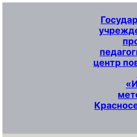
Перейти
к
Госуда
содержимому
учрежде
пр
педагог
центр по
«
мет
Красносе